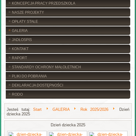
KONCEPCJA PRACY PRZEDSZKOLA
NASZE PROJEKTY
OPŁATY STAŁE
GALERIA
JADŁOSPIS
KONTAKT
RAPORT
STANDARDY OCHRONY MAŁOLETNICH
PLIKI DO POBRANIA
DEKLARACJA DOSTĘPNOŚCI
RODO
Jesteś tutaj:
Start
GALERIA
Rok 2025/2026
Dzień
dziecka 2025
Dzień dziecka 2025